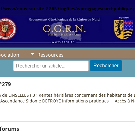
1/www/nouveau-site-GGRN/tngfiles/wptngpagesearchpublique.
sociation
Ressources
Rechercher
°279
e LINSELLES ( 3 ) Rentes héritières concernant des habitants de La
 Ascendance Sidonie DETROYE Informations pratiques Accès à Nor
 forums