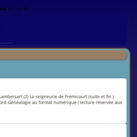
php
on line
15
<
mbersart (2) La seigneurie de Frémicourt (suite et fin )
d-Généalogie au format numérique ( lecture réservée aux