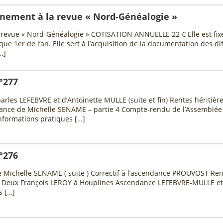
nnement à la revue « Nord-Généalogie »
 revue « Nord-Généalogie » COTISATION ANNUELLE 22 € Elle est fixé
ue 1er de l’an. Elle sert à l’acquisition de la documentation des d
…]
°277
les LEFEBVRE et d’Antoinette MULLE (suite et fin) Rentes héritièr
ance de Michelle SENAME – partie 4 Compte-rendu de l’Assemblée G
formations pratiques […]
°276
 Michelle SENAME ( suite ) Correctif à l’ascendance PROUVOST Ren
ée Deux François LEROY à Houplines Ascendance LEFEBVRE-MULLE et 
s […]