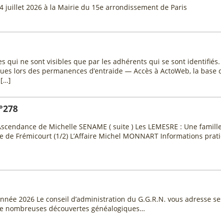
 4 juillet 2026 à la Mairie du 15e arrondissement de Paris
s qui ne sont visibles que par les adhérents qui se sont identifiés
thèques lors des permanences d’entraide — Accès à ActoWeb, la b
 […]
°278
scendance de Michelle SENAME ( suite ) Les LEMESRE : Une famille 
rie de Frémicourt (1/2) L’Affaire Michel MONNART Informations p
nnée 2026 Le conseil d’administration du G.G.R.N. vous adresse se
t de nombreuses découvertes généalogiques…