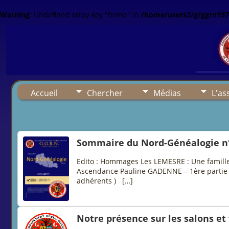
Warning
: Undefined array key "home" in
/home/users2/g/ggrn197
Accueil
Chercher
Médias
L'as
Sommaire du Nord-Généalogie n
Edito : Hommages Les LEMESRE : Une famille d
Ascendance Pauline GADENNE – 1ère partie
adhérents ) […]
Notre présence sur les salons et